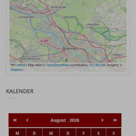
Leaflet
|
Map data ©
OpenStreetMap
contributors,
CC-BY-SA
, Imagery ©
Mapbox
KALENDER
August
2026
M
D
M
D
F
S
S