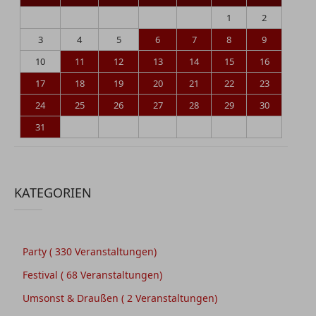
1
2
3
4
5
6
7
8
9
10
11
12
13
14
15
16
17
18
19
20
21
22
23
24
25
26
27
28
29
30
31
KATEGORIEN
Party
( 330 Veranstaltungen)
Festival
( 68 Veranstaltungen)
Umsonst & Draußen
( 2 Veranstaltungen)