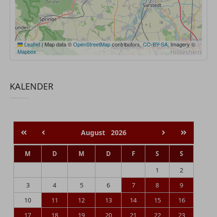
Leaflet
|
Map data ©
OpenStreetMap
contributors,
CC-BY-SA
, Imagery ©
Mapbox
KALENDER
August
2026
M
D
M
D
F
S
S
1
2
3
4
5
6
7
8
9
10
11
12
13
14
15
16
17
18
19
20
21
22
23