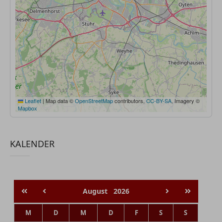
Leaflet
|
Map data ©
OpenStreetMap
contributors,
CC-BY-SA
, Imagery ©
Mapbox
KALENDER
August
2026
M
D
M
D
F
S
S