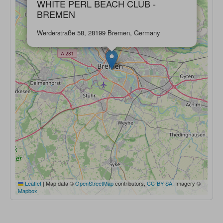
WHITE PERL BEACH CLUB -
BREMEN
Werderstraße 58, 28199 Bremen, Germany
Leaflet
|
Map data ©
OpenStreetMap
contributors,
CC-BY-SA
, Imagery ©
Mapbox