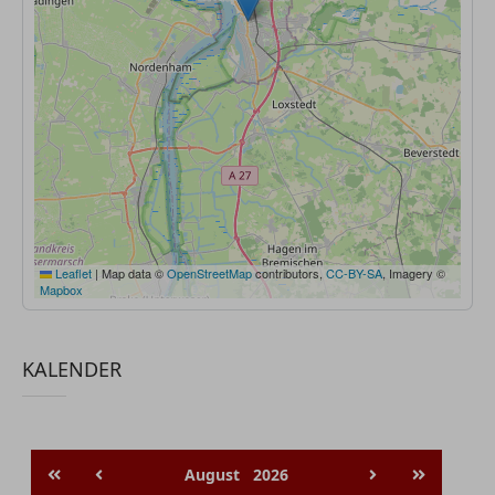
Leaflet
|
Map data ©
OpenStreetMap
contributors,
CC-BY-SA
, Imagery ©
Mapbox
KALENDER
August
2026