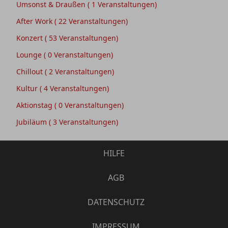
Umsonst & Draußen
( 1 Veranstaltungen)
After Work
( 22 Veranstaltungen)
Konzert
( 53 Veranstaltungen)
Lounge
( 0 Veranstaltungen)
Chillout
( 2 Veranstaltungen)
Kultur
( 4 Veranstaltungen)
Aktionstag
( 0 Veranstaltungen)
Jubiläum
( 3 Veranstaltungen)
HILFE
AGB
DATENSCHUTZ
IMPRESSUM