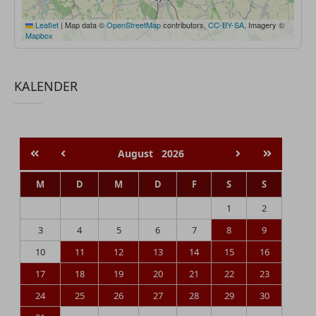
Leaflet
|
Map data ©
OpenStreetMap
contributors,
CC-BY-SA
, Imagery ©
Mapbox
KALENDER
August
2026
M
D
M
D
F
S
S
1
2
3
4
5
6
7
8
9
10
11
12
13
14
15
16
17
18
19
20
21
22
23
24
25
26
27
28
29
30