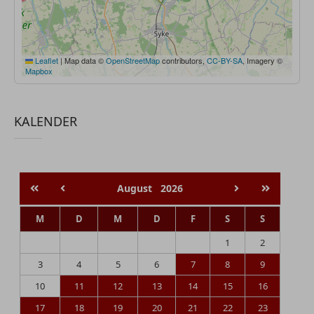
Leaflet
|
Map data ©
OpenStreetMap
contributors,
CC-BY-SA
, Imagery ©
Mapbox
KALENDER
August
2026
M
D
M
D
F
S
S
1
2
3
4
5
6
7
8
9
10
11
12
13
14
15
16
17
18
19
20
21
22
23