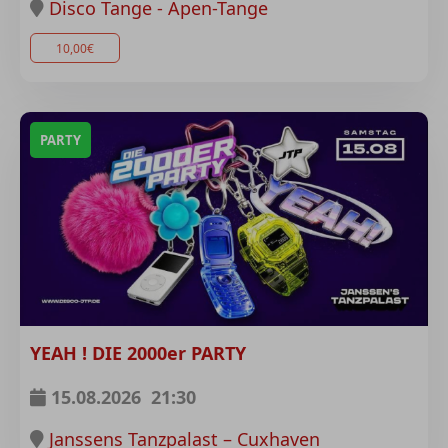
Disco Tange - Apen-Tange
10,00€
PARTY
YEAH ! DIE 2000er PARTY
15.08.2026
21:30
Janssens Tanzpalast – Cuxhaven