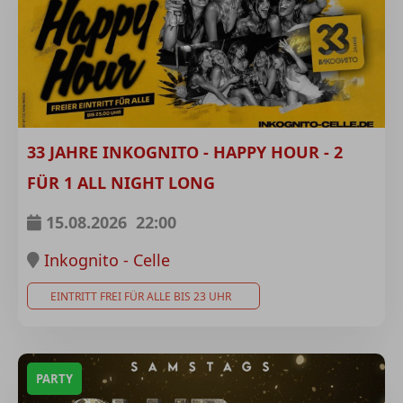
33 JAHRE INKOGNITO - HAPPY HOUR - 2
FÜR 1 ALL NIGHT LONG
15.08.2026
22:00
Inkognito - Celle
EINTRITT FREI FÜR ALLE BIS 23 UHR
PARTY