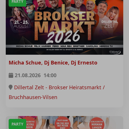
PARTY
Micha Schue, Dj Benice, Dj Ernesto
21.08.2026
14:00
Dillertal Zelt - Brokser Heiratsmarkt /
Bruchhausen-Vilsen
PARTY