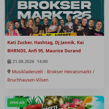
Kati Zucker, Hashtag, Dj Jannik, Kai
BHRNDS, Anfi 95, Maurice Durand
21.08.2026
14:00
Musikladenzelt - Brokser Heiratsmarkt /
Bruchhausen-Vilsen
OPEN AIR