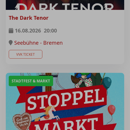
The Dark Tenor
16.08.2026
20:00
Seebühne - Bremen
VVK TICKET
STADTFEST & MARKT