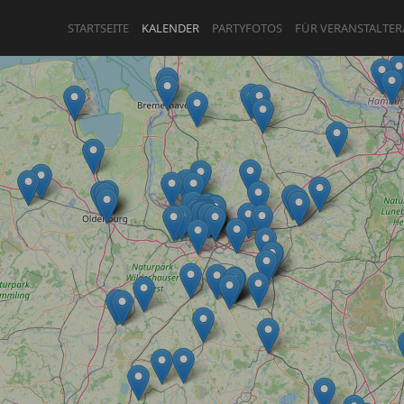
STARTSEITE
KALENDER
PARTYFOTOS
FÜR VERANSTALTER
ANMELDEN
ODER
REGISTRIEREN
Angemeldet bleiben
ANMELDEN
Registrieren
Benutzername vergessen