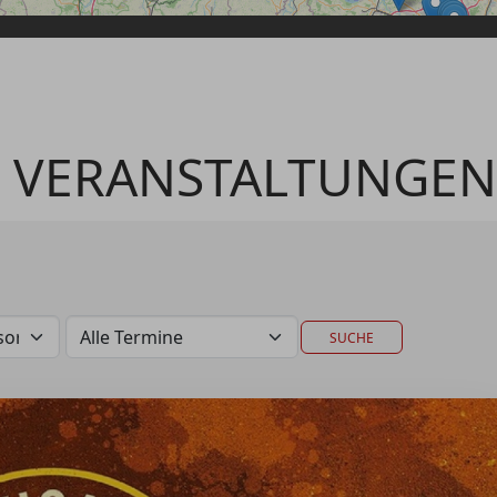
Passwort vergessen
Anmelden über ein Soziales Netzwerk
Mit Facebook anmelden
Mit Google anmelden
 VERANSTALTUNGEN
Mit Apple anmelden