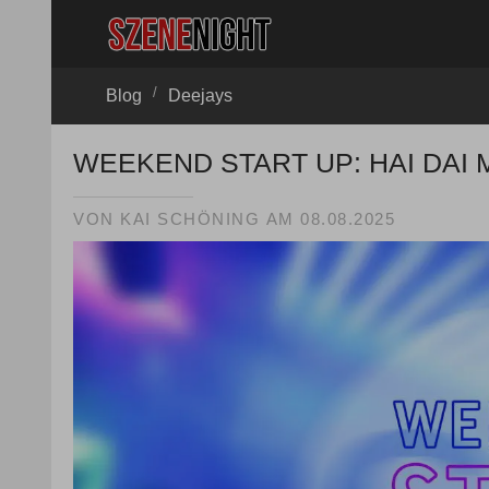
/
Blog
Deejays
WEEKEND START UP: HAI DAI 
VON
KAI SCHÖNING
AM
08.08.2025