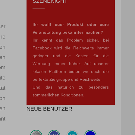
SZENENIGHT
Ihr wollt euer Produkt oder eure
ser
Veranstaltung bekannter machen?
he
Ihr kennt das Problem sicher, bei
den
Facebook wird die Reichweite immer
geringer und die Kosten für die
len
Werbung immer höher. Auf unserer
sem
lokalen Plattform bieten wir euch die
te
perfekte Zielgruppe und Reichweite.
Und das natürlich zu besonders
ät
sommerlichen Konditionen.
von
ten
NEUE BENUTZER
nnt