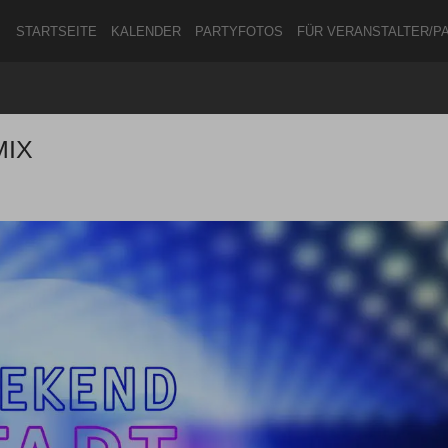
STARTSEITE
KALENDER
PARTYFOTOS
FÜR VERANSTALTER/P
MIX
ANMELDEN
ODER
REGISTRIEREN
Angemeldet bleiben
ANMELDEN