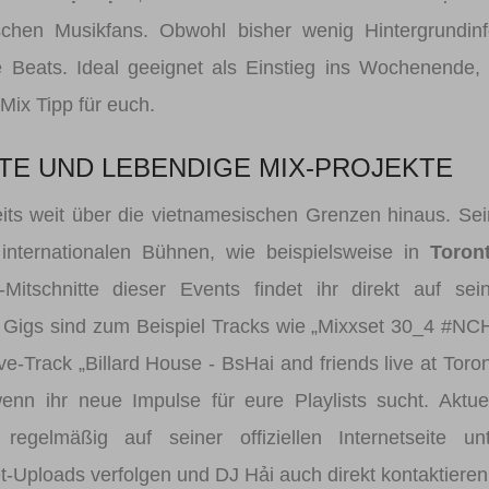
ischen Musikfans. Obwohl bisher wenig Hintergrundin
e Beats. Ideal geeignet als Einstieg ins Wochenende, 
Mix Tipp für euch.
TE UND LEBENDIGE MIX-PROJEKTE
eits weit über die vietnamesischen Grenzen hinaus. Se
 internationalen Bühnen, wie beispielsweise in
Toront
itschnitte dieser Events findet ihr direkt auf sei
 Gigs sind zum Beispiel Tracks wie „Mixxset 30_4 #N
ve-Track „Billard House - BsHai and friends live at Toro
nn ihr neue Impulse für eure Playlists sucht. Aktue
egelmäßig auf seiner offiziellen Internetseite unt
et-Uploads verfolgen und DJ Hải auch direkt kontaktiere