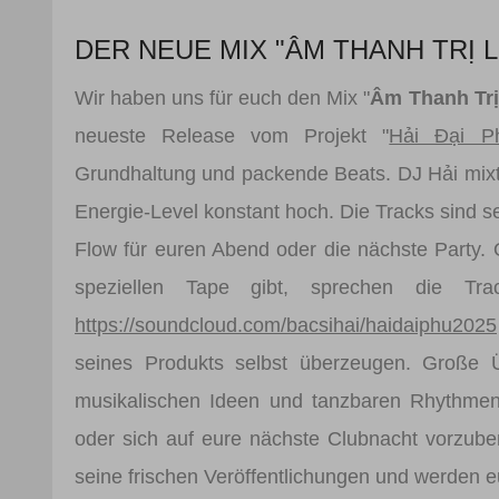
DER NEUE MIX "ÂM THANH TRỊ L
Wir haben uns für euch den Mix "
Âm Thanh Trị
neueste Release vom Projekt "
Hải Đại P
Grundhaltung und packende Beats. DJ Hải mixt 
Energie-Level konstant hoch. Die Tracks sind 
Flow für euren Abend oder die nächste Party. 
speziellen Tape gibt, sprechen die Tra
https://soundcloud.com/bacsihai/haidaiphu2025
seines Produkts selbst überzeugen. Große Ü
musikalischen Ideen und tanzbaren Rhythmen
oder sich auf eure nächste Clubnacht vorzuber
seine frischen Veröffentlichungen und werden e