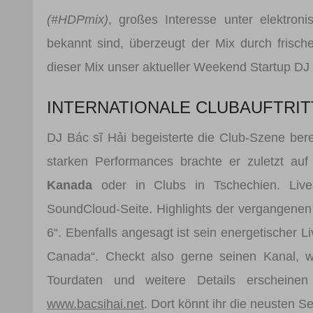
(#HDPmix)
, großes Interesse unter elektron
bekannt sind, überzeugt der Mix durch frisch
dieser Mix unser aktueller Weekend Startup DJ 
INTERNATIONALE CLUBAUFTRIT
DJ Bác sĩ Hải begeisterte die Club-Szene ber
starken Performances brachte er zuletzt auf
Kanada
oder in Clubs in Tschechien. Live-M
SoundCloud-Seite. Highlights der vergangenen
6“. Ebenfalls angesagt ist sein energetischer Li
Canada“. Checkt also gerne seinen Kanal, we
Tourdaten und weitere Details erscheinen r
www.bacsihai.net
. Dort könnt ihr die neusten S