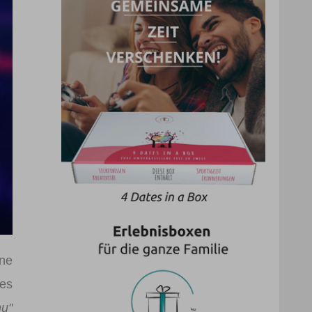
ine
pes
u"