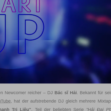
Registrieren
Benutzername vergessen
Passwort vergessen
Anmelden über ein Soziales Netzwerk
Mit Facebook anmelden
Mit Google anmelden
Mit Apple anmelden
den Newcomer reicher – DJ
Bác sĩ Hải
. Bekannt für se
uTube
, hat der aufstrebende DJ gleich mehrere Mixta
anh Trị Liệu"
, Teil der beliebten Serie
"Hải Đại Ph