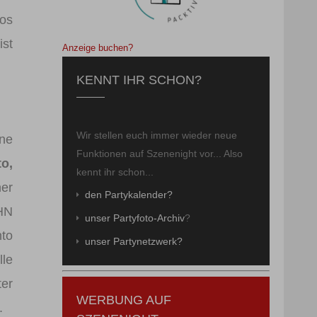
fos
ist
Anzeige buchen?
KENNT IHR SCHON?
Wir stellen euch immer wieder neue
ine
Funktionen auf Szenenight vor... Also
o,
kennt ihr schon...
ner
den Partykalender?
CHN
unser Partyfoto-Archiv
?
nto
unser Partynetzwerk?
lle
er
WERBUNG AUF
n.