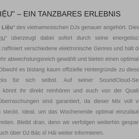
IỆU" – EIN TANZBARES ERLEBNIS
 Liệu
" des vietnamesischen DJs genauer angehört. Die
hu
" überzeugt dabei sofort durch seine energetisc
raffiniert verschiedene elektronische Genres und hält 
sehr abwechslungsreich gewählt und bieten einen optima
Obwohl es bislang kaum offizielle Hintergründe zu die
cks für sich selbst. Auf seiner SoundCloud-Sei
könnt ihr direkt reinhören und euch von der Qualit
berraschungen sind garantiert, da dieser Mix voll 
 steckt. Ideal, um das Wochenende optimal einzuläu
eiten. Bleibt dran, denn wir verfolgen weiterhin gespa
uch über DJ Bác sĩ Hải weiter informieren.