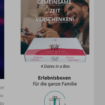
ter
io-
 by