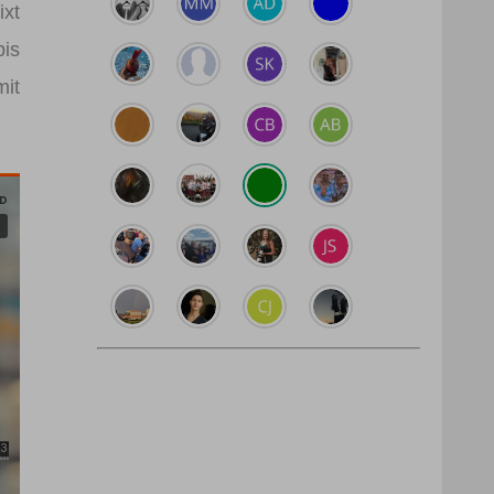
ixt
bis
mit