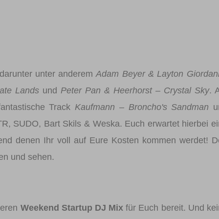
 darunter unter anderem
Adam Beyer & Layton Giordan
ate Lands
und
Peter Pan & Heerhorst – Crystal Sky
. 
antastische Track
Kaufmann – Broncho's Sandman
u
TR, SUDO, Bart Skils & Weska. Euch erwartet hierbei e
end denen Ihr voll auf Eure Kosten kommen werdet! 
en und sehen.
nseren
Weekend Startup DJ Mix
für Euch bereit. Und ke