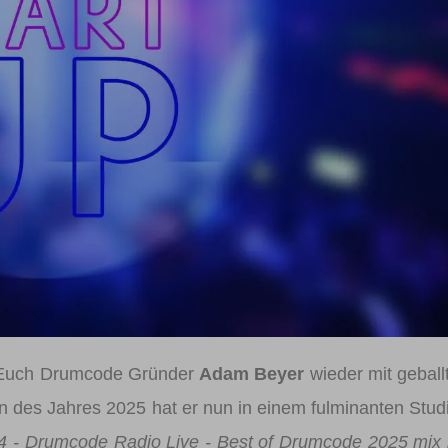
Registrieren
Benutzername vergessen
Passwort vergessen
Anmelden über ein Soziales Netzwerk
Mit Facebook anmelden
Mit Google anmelden
Mit Apple anmelden
t Euch Drumcode Gründer
Adam Beyer
wieder mit geball
n des Jahres 2025 hat er nun in einem fulminanten Stud
 - Drumcode Radio Live - Best of Drumcode 2025 mix