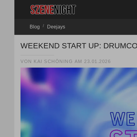
/
Blog
Deejays
WEEKEND START UP: DRUMCOD
VON
KAI SCHÖNING
AM
23.01.2026