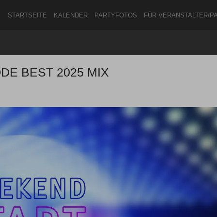
STARTSEITE
KALENDER
PARTYFOTOS
FÜR VERANSTALTER/P
E BEST 2025 MIX
ANMELDEN
ODER
REGISTRIEREN
Angemeldet bleiben
ANMELDEN