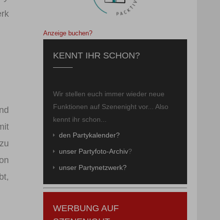
erk
Anzeige buchen?
KENNT IHR SCHON?
Wir stellen euch immer wieder neue
Funktionen auf Szenenight vor... Also
and
kennt ihr schon...
mit
den Partykalender?
 zu
unser Partyfoto-Archiv
?
ion
unser Partynetzwerk?
bt,
WERBUNG AUF