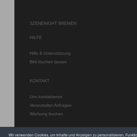
SZENENIGHT BREMEN
HILFE
Hilfe & Unterstützung
Bild löschen lassen
KONTAKT
Uns kontaktieren
Veranstalter Anfragen
Werbung buchen
Wir verwenden Cookies, um Inhalte und Anzeigen zu personalisieren, Funkti