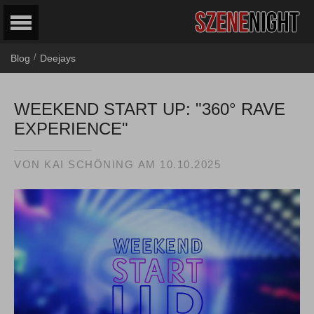
/
Blog
Deejays
WEEKEND START UP: "360° RAVE
EXPERIENCE"
VON
KAI SCHÖNING
AM
10.10.2025