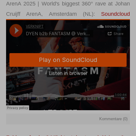
ArenA 2025 | World's biggest 360° rave at Johan
Cruijff ArenA, Amsterdam (NL):
Soundcloud
Kommentare (
0
)