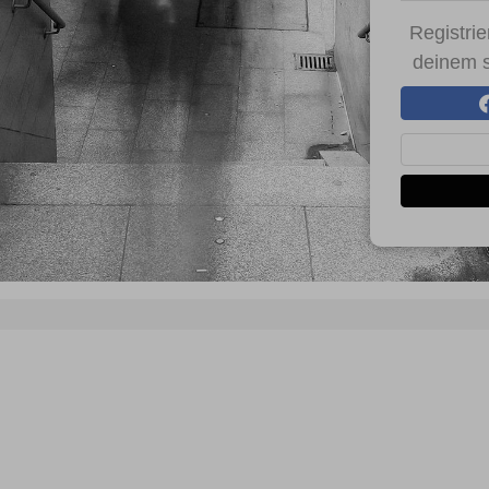
Registrieren
Registrie
Benutzername vergessen
deinem s
Passwort vergessen
Anmelden über ein Soziales Netzwerk
Mit Facebook anmelden
Mit Google anmelden
Mit Apple anmelden