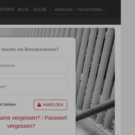
ARTNER
BLOG
SUCHE
ANMELDEN
REGISTRIEREN
 bereits ein Benutzerkonto?
tzername
ort
t bleiben
ANMELDEN
name vergessen?
/
Passwort
vergessen?