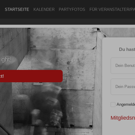
STARTSEITE
KALENDER
PARTYFOTOS
FÜR VERANSTALTER/P
ANMELDEN
Du hast
ODER
ight!
REGISTRIEREN
Dein Benu
t!
Dein Passw
Angemelde
Angemeldet bleiben
Mitglieds
ANMELDEN